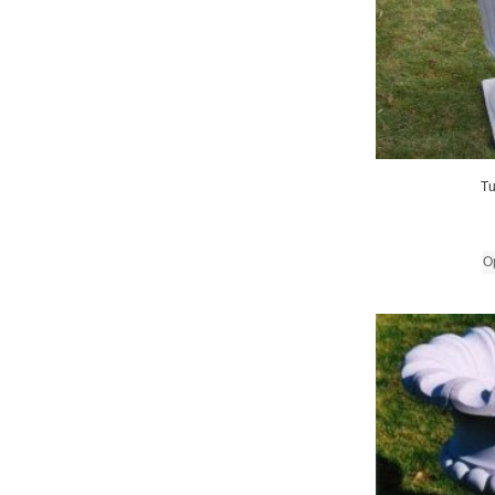
Tu
Op