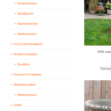
Fonteinranden
Spuitfiguren
Wandfonteinen
Waterspuwers
Fruit & dennenappels
6361 vaas
Oosterse beelden
Boeddha
Toevoe
Personen & Heiligen
Wanddecoraties
Waterspuwers
Zuilen