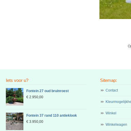
Op
Iets voor u?
Sitemap:
Contact
Fontein 27 oud bruinroest
€
2.950,00
Kleurmogelijkh
Winkel
Fontein 37 rand 110 antieklook
€
3.950,00
Winkelwagen