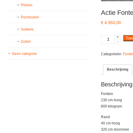
Pilaren
Actie Font
Poortzuilen
€
4.950,00
Sokkels
+
Actie
Toe
-
Zuilen
Fontein
met
Geen categorie
Categorieën:
Fonte
8
kant
rand
Beschrijving
compleet
aantal
Beschrijving
Fontein
230 cm hoog
800 kilogram.
Rand
40 cm hoog
320 cm doorsnee