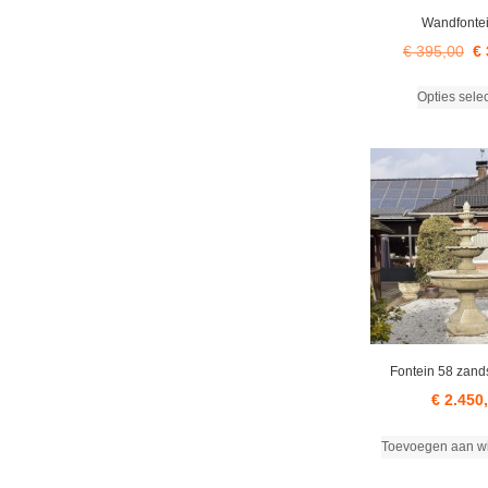
Wandfonte
Oo
€
395,00
€
pri
Opties sele
wa
€ 
Fontein 58 zand
€
2.450
Toevoegen aan w