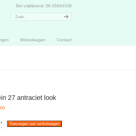
Bel vrijblijvend: 06-55843338
ngen
Winkelwagen
Contact
in 27 antraciet look
,00
+
Toevoegen aan winkelwagen
-