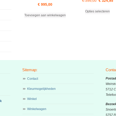
Oorspronke
H
€
395,00
€
324,95
€
995,00
prijs
p
Dit
Opties selecteren
was:
is
prod
Toevoegen aan winkelwagen
heef
€ 395,00.
€
mee
varia
Dez
opti
kan
gek
wor
op
de
Sitemap:
Conta
prod
Postad
Contact
Weirstr
Kleurmogelijkheden
5712 C
Telefo
Winkel
ok
Bezoek
Winkelwagen
Snoert
5757 P