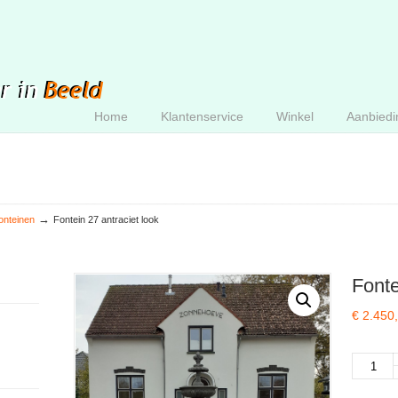
Home
Klantenservice
Winkel
Aanbiedi
→
onteinen
Fontein 27 antraciet look
Fonte
€
2.450
Fontein
27