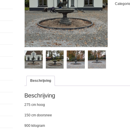
antraciet
Categori
look
aantal
Beschrijving
Beschrijving
275 cm hoog
150 cm doorsnee
900 kilogram