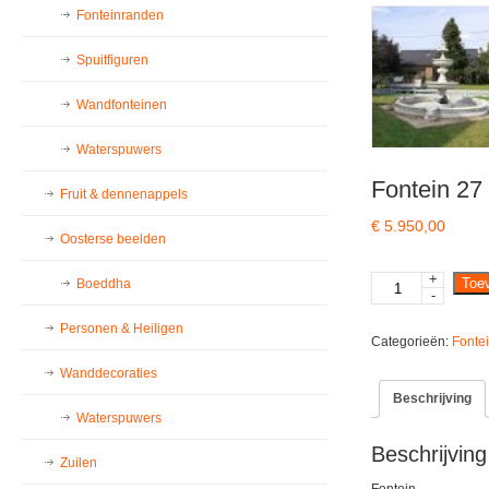
Fonteinranden
Spuitfiguren
Wandfonteinen
Waterspuwers
Fontein 27 
Fruit & dennenappels
€
5.950,00
Oosterse beelden
+
Fontein
Toe
Boeddha
-
27
rand
Personen & Heiligen
Categorieën:
Fonte
101
Wanddecoraties
grijs
aantal
Beschrijving
Waterspuwers
Beschrijving
Zuilen
Fontein