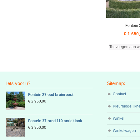
Fontein 
€
1.650
Toevoegen aan w
Iets voor u?
Sitemap:
Contact
Fontein 27 oud bruinroest
€
2.950,00
Kleurmogelijkh
Winkel
Fontein 37 rand 110 antieklook
€
3.950,00
Winkelwagen