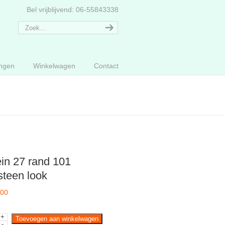
Bel vrijblijvend: 06-55843338
ngen
Winkelwagen
Contact
in 27 rand 101
steen look
,00
+
Toevoegen aan winkelwagen
-