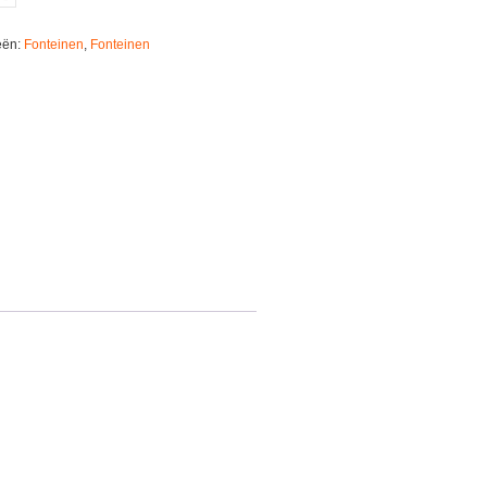
eën:
Fonteinen
,
Fonteinen
n