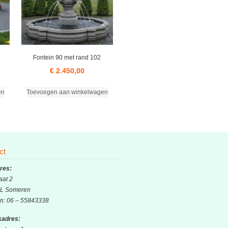
Fontein 90 met rand 102
€
2.450,00
en
Toevoegen aan winkelwagen
ct
res:
aat 2
L Someren
on: 06 – 55843338
adres: