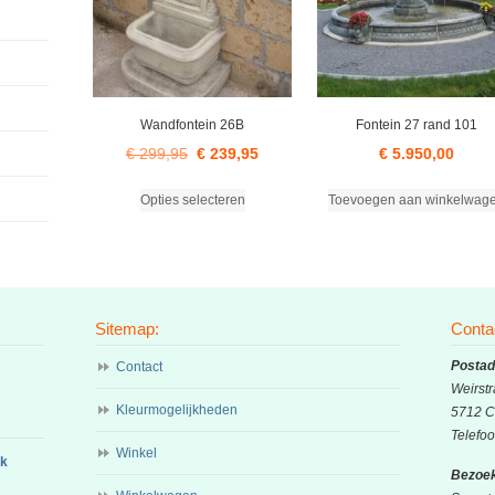
Wandfontein 26B
Fontein 27 rand 101
Oorspronkelijke
Huidige
€
299,95
€
239,95
€
5.950,00
prijs
prijs
Dit
Opties selecteren
Toevoegen aan winkelwag
was:
is:
product
heeft
€ 299,95.
€ 239,95.
meerdere
variaties.
Deze
optie
Sitemap:
Conta
kan
Postad
Contact
gekozen
Weirstr
worden
Kleurmogelijkheden
5712 C
op
Telefo
de
Winkel
ok
productpagina
Bezoek