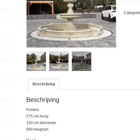
27
rand
Categori
101
zandstee
look
aantal
Beschrijving
Beschrijving
Fontein
275 cm hoog
150 cm doorsnee
900 kilogram