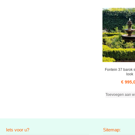
Fontein 37 barok s
look
€
995,
Toevoegen aan w
Iets voor u?
Sitemap: