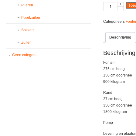
+
Fontein
Pilaren
Toe
-
27
Poortzuilen
rand
Categorieën:
Fonte
108
Sokkels
aantal
Beschrijving
Zuilen
Beschrijving
Geen categorie
Fontein
275 cm hoog
150 cm doorsnee
900 kilogram
Rand
37 cm hoog
350 cm doorsnee
1800 kilogram
Pomp
Levering en plaatsi