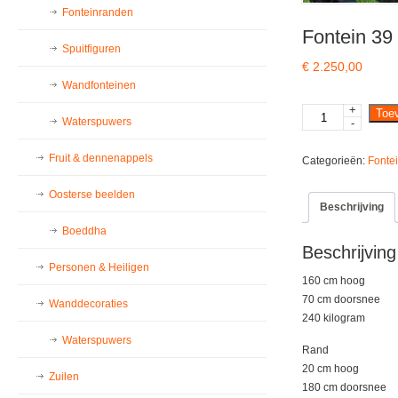
Fonteinranden
Fontein 39 
Spuitfiguren
€
2.250,00
Wandfonteinen
+
Fontein
Toe
Waterspuwers
-
39
rand
Fruit & dennenappels
Categorieën:
Fonte
102
antraciet
Oosterse beelden
aantal
Beschrijving
Boeddha
Beschrijving
Personen & Heiligen
160 cm hoog
70 cm doorsnee
Wanddecoraties
240 kilogram
Waterspuwers
Rand
20 cm hoog
Zuilen
180 cm doorsnee