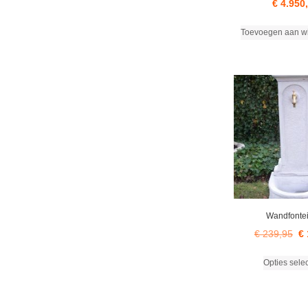
€
4.950
Toevoegen aan w
Wandfonte
Oo
€
239,95
€
pri
Opties sele
wa
€ 