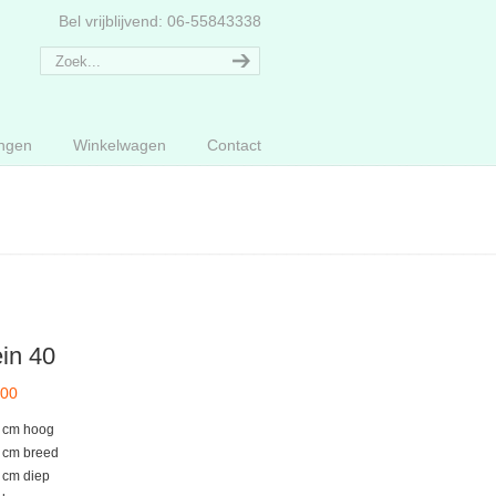
Bel vrijblijvend: 06-55843338
ngen
Winkelwagen
Contact
in 40
,00
 cm hoog
 cm breed
 cm diep