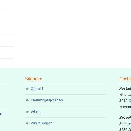
Sitemap:
Conta
Postad
Contact
Weirstr
Kleurmogelijkheden
5712 C
Telefo
Winkel
ok
Bezoek
Winkelwagen
Snoert
5757 P