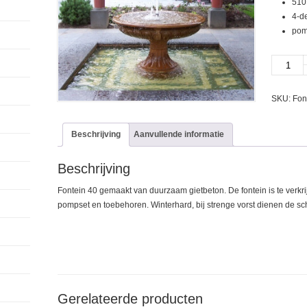
510
4-de
pom
Fontein
40
aantal
SKU:
Fon
Beschrijving
Aanvullende informatie
Beschrijving
Fontein 40 gemaakt van duurzaam gietbeton. De fontein is te verkrij
pompset en toebehoren. Winterhard, bij strenge vorst dienen de sc
Gerelateerde producten