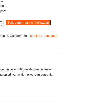
 kg
lig
pset
+
Toevoegen aan winkelwagen
-
tein 40
Categorieën:
Fonteinen
,
Fonteinen
gen in verschillende kleuren. Inclusief
halen vrij van water te worden gemaakt.