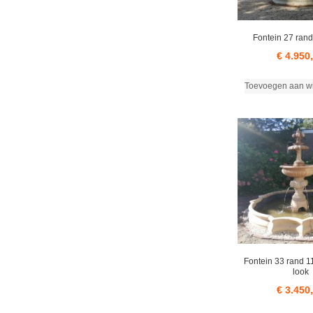
Fontein 27 rand
€
4.950
Toevoegen aan w
Fontein 33 rand 11
look
€
3.450