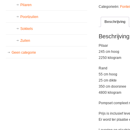
Kolossale
Pilaren
Categorieën:
Fonte
Franse
dorpsfontein
Poortzuilen
aantal
Beschrijving
Sokkels
Beschrijving
Zuilen
Pilaar
245 cm hoog
Geen categorie
2250 kilogram
Rand
55 cm hoog
25 cm dikte
350 cm doorsnee
4800 kilogram
Pompset compleet m
Prijs is inclusief le
Er word ter plaatse