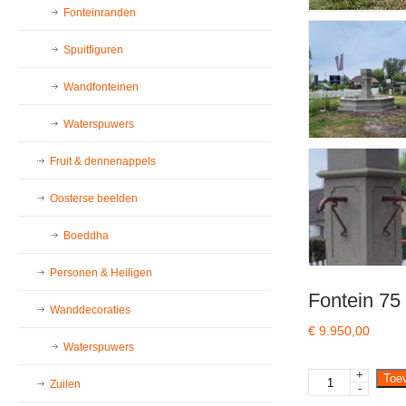
Fonteinranden
Spuitfiguren
Wandfonteinen
Waterspuwers
Fruit & dennenappels
Oosterse beelden
Boeddha
Personen & Heiligen
Fontein 75
Wanddecoraties
€
9.950,00
Waterspuwers
+
Fontein
Toe
Zuilen
-
75