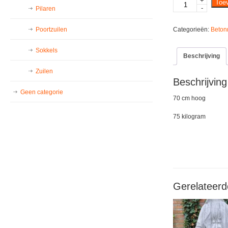
+
Ganesha
Toe
-
Pilaren
aantal
Poortzuilen
Categorieën:
Beton
Sokkels
Beschrijving
Zuilen
Beschrijving
Geen categorie
70 cm hoog
75 kilogram
Gerelateerd