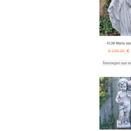
4138 Maria op
Oo
€
199,00
€
pri
Toevoegen aan w
wa
€ 