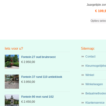
Jaargetijde zo
€
109,
Opties sele
Iets voor u?
Sitemap:
Contact
Fontein 27 oud bruinroest
€
2.950,00
Kleurmogelijkh
Winkel
Fontein 37 rand 110 antieklook
€
3.950,00
Winkelwagen
Betaalmethode
Fontein 90 met rand 102
€
2.450,00
Klantenservice