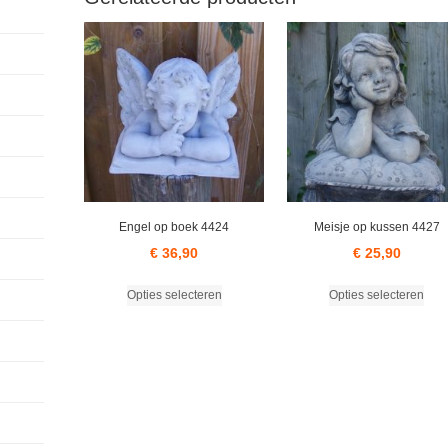
Engel op boek 4424
Meisje op kussen 4427
€
36,90
€
25,90
Dit
Dit
Opties selecteren
Opties selecteren
product
prod
heeft
heef
meerdere
mee
variaties.
varia
Deze
Dez
optie
opti
kan
kan