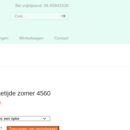
Bel vrijblijvend: 06-55843338
ngen
Winkelwagen
Contact
etijde zomer 4560
0
+
de
Toevoegen aan winkelwagen