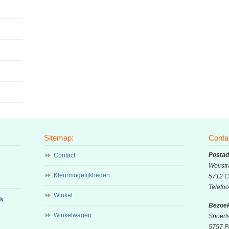
gekozen
gek
worden
wor
op
op
de
de
productpagina
prod
Sitemap:
Conta
Postad
Contact
Weirstr
Kleurmogelijkheden
5712 C
Telefo
Winkel
ok
Bezoek
Winkelwagen
Snoert
5757 P