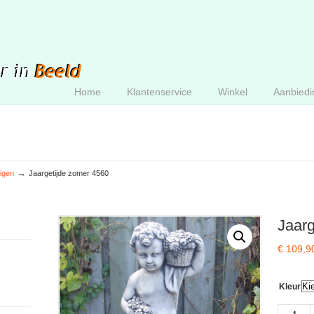
Home
Klantenservice
Winkel
Aanbiedi
→
igen
Jaargetijde zomer 4560
Jaarg
€
109,9
Kleur
Jaargetij