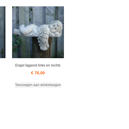
Engel liggend links en rechts
€
76,00
Toevoegen aan winkelwagen
uct
t
rdere
ties.
e
e