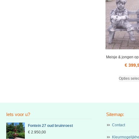
Meisje & jongen op
€
399,
Opties sele
Iets voor u?
Sitemap:
Contact
Fontein 27 oud bruinroest
€
2.950,00
Kleurmogelijkh