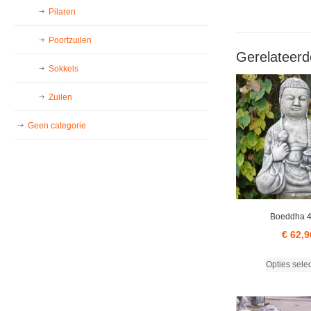
Pilaren
Poortzuilen
Gerelateerd
Sokkels
Zuilen
Geen categorie
Boeddha 
€
62,9
Opties sele