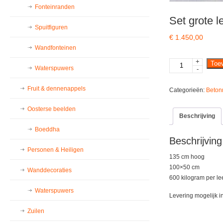
Fonteinranden
Set grote 
Spuitfiguren
€
1.450,00
Wandfonteinen
+
Set
Toe
Waterspuwers
-
grote
leeuwen
Fruit & dennenappels
Categorieën:
Beton
antiek
look
Oosterse beelden
aantal
Beschrijving
Boeddha
Beschrijving
Personen & Heiligen
135 cm hoog
100×50 cm
Wanddecoraties
600 kilogram per l
Waterspuwers
Levering mogelijk i
Zuilen