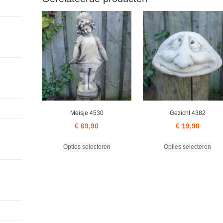
Meisje 4530
Gezicht 4382
€
69,90
€
19,90
Dit
Dit
Opties selecteren
Opties selecteren
product
prod
heeft
heef
meerdere
mee
variaties.
varia
Deze
Dez
optie
opti
kan
kan