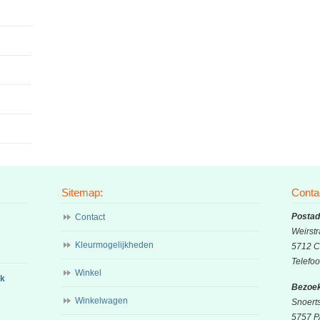
gekozen
gek
worden
wor
op
op
de
de
productpagina
prod
Sitemap:
Conta
Postad
Contact
Weirstr
Kleurmogelijkheden
5712 C
Telefo
Winkel
ok
Bezoek
Winkelwagen
Snoert
5757 P