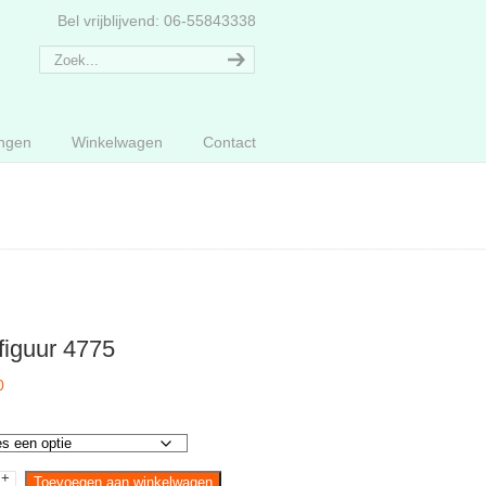
Bel vrijblijvend: 06-55843338
ngen
Winkelwagen
Contact
figuur 4775
0
+
ur
Toevoegen aan winkelwagen