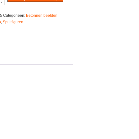
-
5
Categorieën:
Betonnen beelden
,
n
,
Spuitfiguren