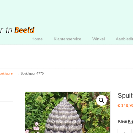
Home
Klantenservice
Winkel
Aanbiedi
→
puitfiguren
Spuitfiguur 4775
Spuit
€
149,9
Kleur
Spuitfigu