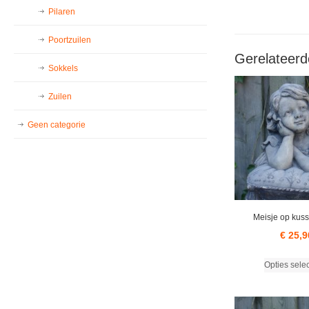
Pilaren
Poortzuilen
Gerelateerd
Sokkels
Zuilen
Geen categorie
Meisje op kus
€
25,9
Opties sele