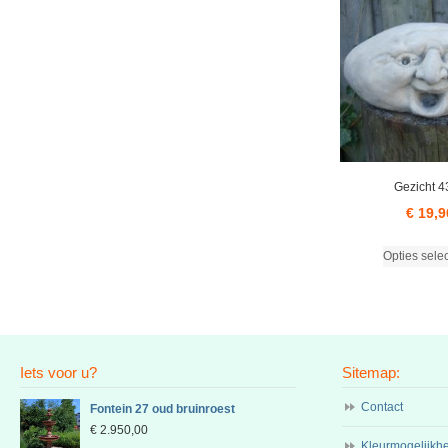
Gezicht 4
€
19,9
Opties sele
Iets voor u?
Sitemap:
Contact
Fontein 27 oud bruinroest
€
2.950,00
Kleurmogelijkh