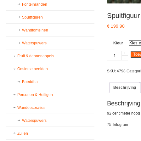
Fonteinranden
Spuitfiguu
Spuitfiguren
€
199,90
Wandfonteinen
Waterspuwers
Kleur
+
Spuitfiguur
Toe
Fruit & dennenappels
-
4798
aantal
Oosterse beelden
SKU:
4798
Categor
Boeddha
Beschrijving
Personen & Heiligen
Beschrijving
Wanddecoraties
92 centimeter hoog
Waterspuwers
75 kilogram
Zuilen