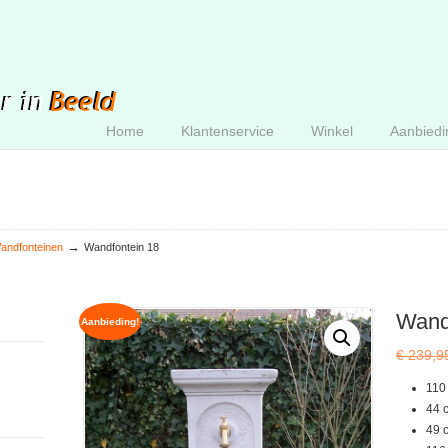
Home
Klantenservice
Winkel
Aanbiedi
→
andfonteinen
Wandfontein 18
Wand
Aanbieding!
€
239,9
110
44 
49 