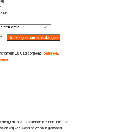
 kg
lig
pset
+
ein
Toevoegen aan winkelwagen
-
dfontein 18
Categorieën:
Fonteinen
,
einen
rkrijgen in verschillende kleuren. Inclusief
halen vrij van water te worden gemaakt.