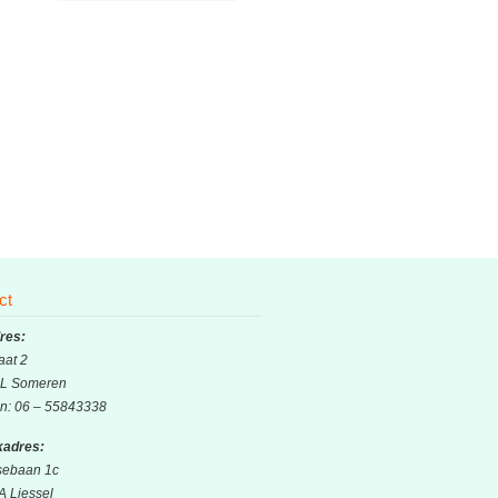
ct
res:
aat 2
L Someren
on: 06 – 55843338
adres:
sebaan 1c
A Liessel