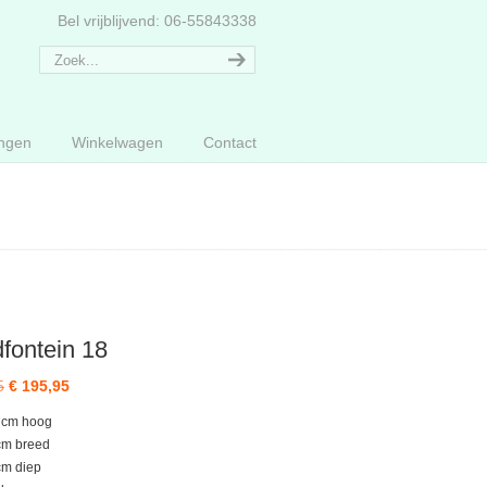
Bel vrijblijvend: 06-55843338
ngen
Winkelwagen
Contact
fontein 18
Oorspronkelijke
Huidige
5
€
195,95
prijs
prijs
 cm hoog
was:
is:
cm breed
€ 239,95.
€ 195,95.
cm diep