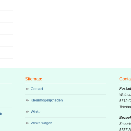
Sitemap:
Conta
Postad
Contact
Weirstr
Kleurmogelijkheden
5712 C
Telefo
Winkel
ok
Bezoek
Winkelwagen
Snoert
5757 P