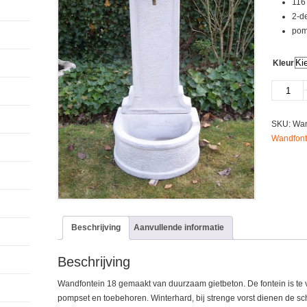
116
2-de
pom
Kleur
Wandfont
18
aantal
SKU:
Wan
Wandfont
Beschrijving
Aanvullende informatie
Beschrijving
Wandfontein 18 gemaakt van duurzaam gietbeton. De fontein is te ve
pompset en toebehoren. Winterhard, bij strenge vorst dienen de sc