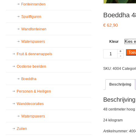
Fonteinranden
Boeddha 
Spuitfiguren
€
62,90
Wandfonteinen
Waterspuwers
Kleur
+
Boeddha
Toe
Fruit & dennenappels
-
48cm
aantal
Oosterse beelden
SKU:
4004
Categor
Boeddha
Beschrijving
Personen & Heiligen
Beschrijving
Wanddecoraties
48 centimeter hoog
Waterspuwers
24 kilogram
Zuilen
Artikelnummer: 400