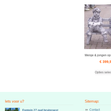
Meisje & jongen op
€
399,
Opties sele
Iets voor u?
Sitemap:
Contact
Fontein 27 oud bruinroest