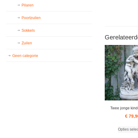
Pilaren
Poortzuilen
Sokkels
Gerelateerd
Zuilen
Geen categorie
Twee jonge kin
€
79,9
Opties sele