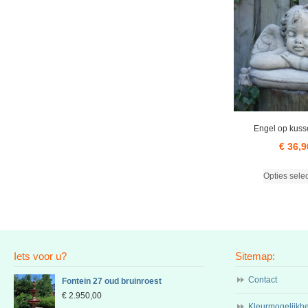
Engel op kus
€
36,9
Opties sele
Iets voor u?
Sitemap:
Contact
Fontein 27 oud bruinroest
€
2.950,00
Kleurmogelijkh