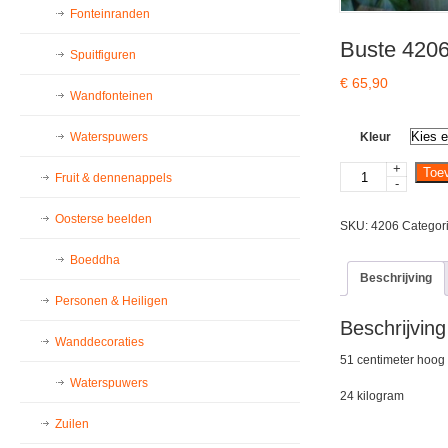
Fonteinranden
Buste 420
Spuitfiguren
€
65,90
Wandfonteinen
Waterspuwers
Kleur
+
Buste
Toe
Fruit & dennenappels
-
4206
aantal
Oosterse beelden
SKU:
4206
Categor
Boeddha
Beschrijving
Personen & Heiligen
Beschrijving
Wanddecoraties
51 centimeter hoog
Waterspuwers
24 kilogram
Zuilen