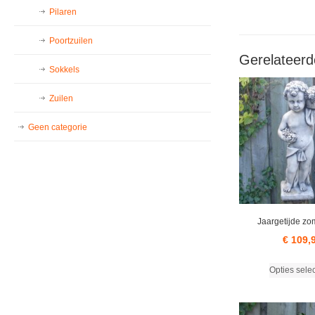
Pilaren
Poortzuilen
Gerelateerd
Sokkels
Zuilen
Geen categorie
Jaargetijde zo
€
109,
Opties sele