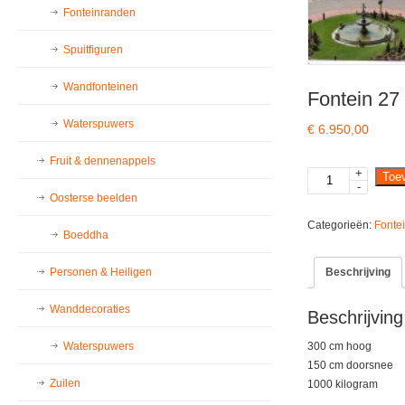
Fonteinranden
Spuitfiguren
Wandfonteinen
Fontein 27
Waterspuwers
€
6.950,00
Fruit & dennenappels
+
Fontein
Toe
-
27
Oosterse beelden
rand
Categorieën:
Fonte
109
Boeddha
aantal
Beschrijving
Personen & Heiligen
Wanddecoraties
Beschrijving
Waterspuwers
300 cm hoog
150 cm doorsnee
Zuilen
1000 kilogram