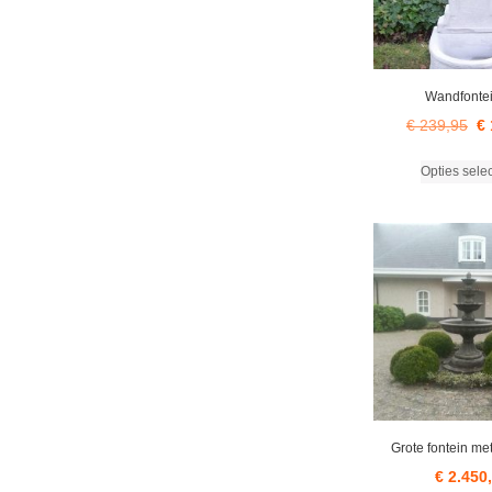
Wandfonte
Oo
€
239,95
€
pri
Opties sele
wa
€ 
Grote fontein me
€
2.450