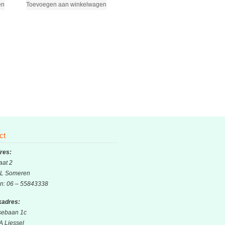
en
Toevoegen aan winkelwagen
ct
res:
aat 2
L Someren
on: 06 – 55843338
adres:
sebaan 1c
A Liessel