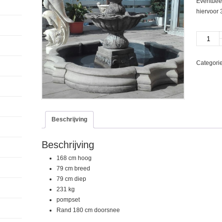
Eventueel
hiervoor 
Fontein
39
rand
Categori
102
aantal
Beschrijving
Beschrijving
168 cm hoog
79 cm breed
79 cm diep
231 kg
pompset
Rand 180 cm doorsnee