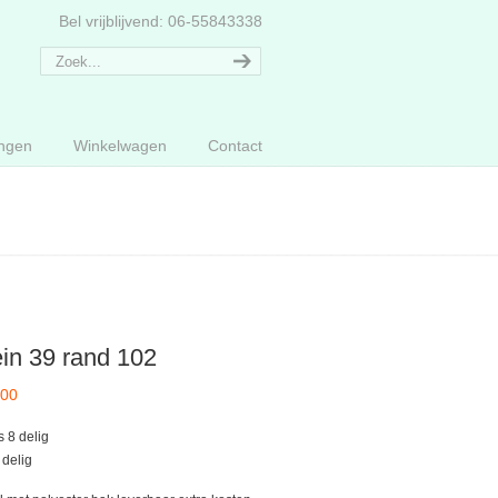
Bel vrijblijvend: 06-55843338
ngen
Winkelwagen
Contact
in 39 rand 102
,00
s 8 delig
 delig