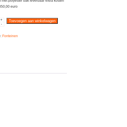
 met polyester bak leverbaar extra kosten
350,00 euro
+
Toevoegen aan winkelwagen
-
e:
Fonteinen