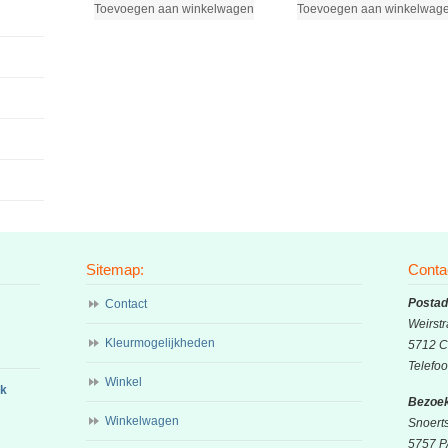
Toevoegen aan winkelwagen
Toevoegen aan winkelwag
Sitemap:
Conta
Postad
Contact
Weirstr
Kleurmogelijkheden
5712 C
Telefo
Winkel
ok
Bezoek
Winkelwagen
Snoert
5757 P