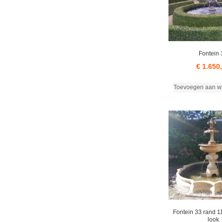
Fontein 
€
1.650
Toevoegen aan w
Fontein 33 rand 11
look