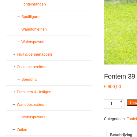
Fonteinranden
Spuitfiguren
Wandfonteinen
Waterspuwers
Fruit & dennenappels
Oosterse beelden
Fontein 39
Boeddha
€
900,00
Personen & Heiligen
+
Fontein
Toe
Wanddecoraties
-
39
c
Waterspuwers
Categorieën:
Fonte
aantal
Zuilen
Beschrijving