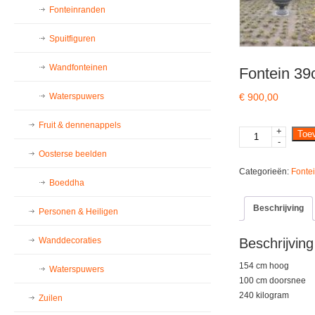
Fonteinranden
Spuitfiguren
Wandfonteinen
Fontein 39
€
900,00
Waterspuwers
Fruit & dennenappels
+
Fontein
Toe
-
39c
Oosterse beelden
aantal
Categorieën:
Fonte
Boeddha
Beschrijving
Personen & Heiligen
Wanddecoraties
Beschrijving
154 cm hoog
Waterspuwers
100 cm doorsnee
240 kilogram
Zuilen