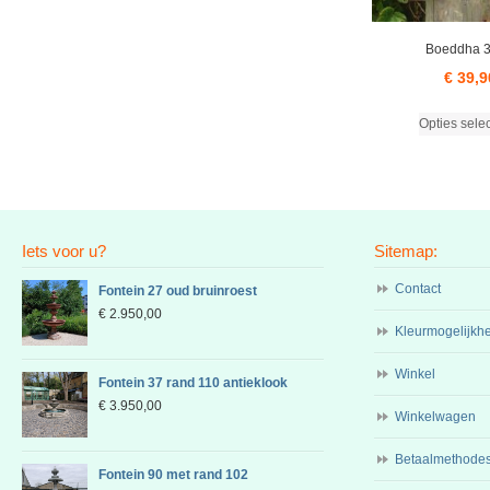
Boeddha 
€
39,9
Opties sele
Iets voor u?
Sitemap:
Contact
Fontein 27 oud bruinroest
€
2.950,00
Kleurmogelijkh
Winkel
Fontein 37 rand 110 antieklook
€
3.950,00
Winkelwagen
Betaalmethode
Fontein 90 met rand 102