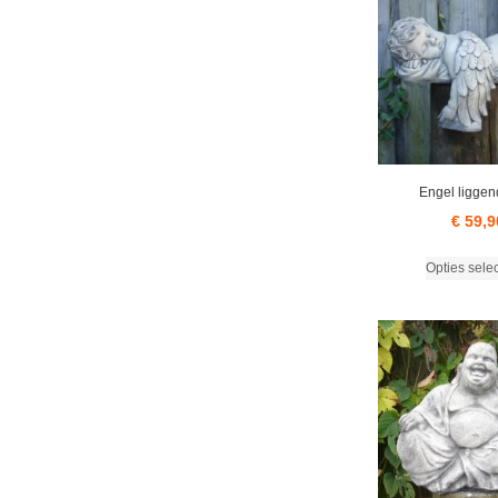
Engel liggen
€
59,9
Opties sele