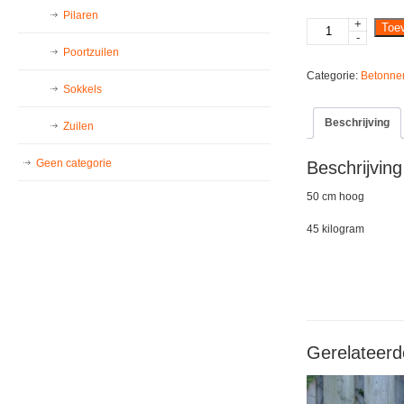
Pilaren
+
Mythologische
Toe
-
figuur
Poortzuilen
aantal
Categorie:
Betonne
Sokkels
Beschrijving
Zuilen
Geen categorie
Beschrijving
50 cm hoog
45 kilogram
Gerelateerd